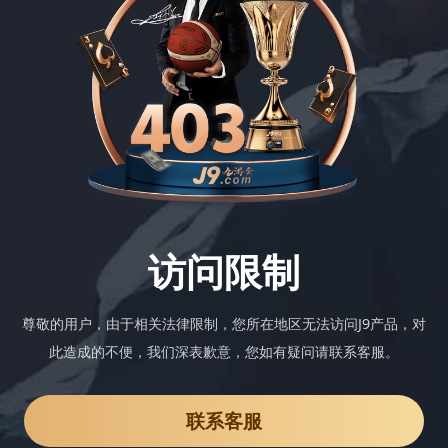
访问限制
尊敬的用户，由于相关法律限制，您所在地区无法访问J9产品，对
此造成的不便，我们深表歉意，您如有疑问请联系客服。
联系客服