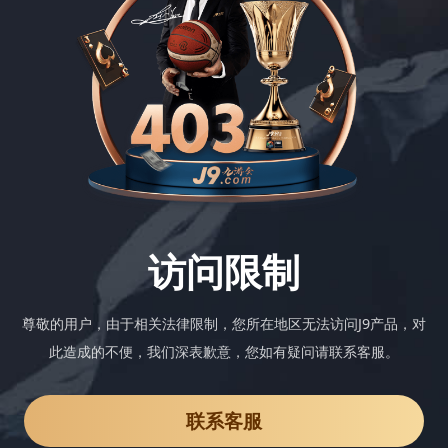
访问限制
尊敬的用户，由于相关法律限制，您所在地区无法访问J9产品，对
此造成的不便，我们深表歉意，您如有疑问请联系客服。
联系客服