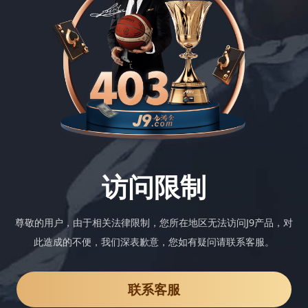
访问限制
尊敬的用户，由于相关法律限制，您所在地区无法访问J9产品，对
此造成的不便，我们深表歉意，您如有疑问请联系客服。
联系客服